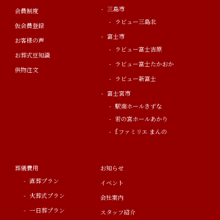
三島市
会員制度
ラビュー三島北
仮会員登録
富士市
お客様の声
ラビュー富士吉原
お葬式豆知識
ラビュー富士たかおか
供物注文
ラビュー新富士
富士宮市
駅南ホールきずな
若の宮ホールあかり
f.ファミリエ まんの
葬儀費用
お知らせ
直葬プラン
イベント
火葬式プラン
会社案内
一日葬プラン
スタッフ紹介