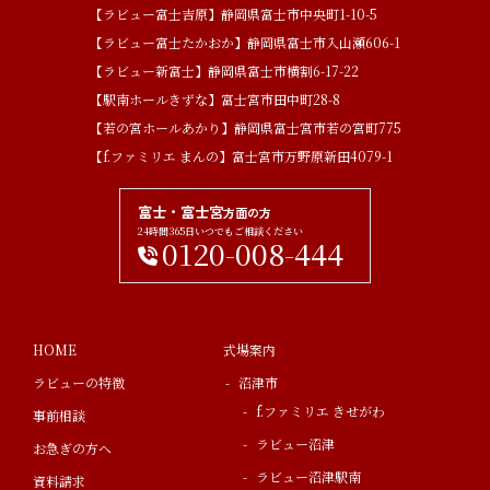
【ラビュー富士吉原】静岡県富士市中央町1-10-5
【ラビュー富士たかおか】静岡県富士市入山瀬606-1
【ラビュー新富士】静岡県富士市横割6-17-22
【駅南ホールきずな】富士宮市田中町28-8
【若の宮ホールあかり】静岡県富士宮市若の宮町775
【f.ファミリエ まんの】富士宮市万野原新田4079-1
富士・富士宮
方面の方
24時間365日いつでもご相談ください
0120-008-444
HOME
式場案内
ラビューの特徴
沼津市
f.ファミリエ きせがわ
事前相談
ラビュー沼津
お急ぎの方へ
ラビュー沼津駅南
資料請求