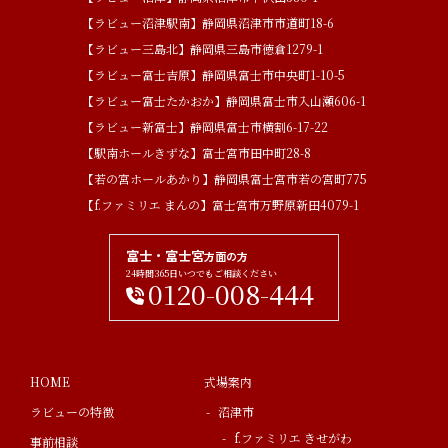
【ラビュー沼津駅南】静岡県沼津市市道町18-6
【ラビュー三島北】静岡県三島市徳倉1279-1
【ラビュー富士吉原】静岡県富士市中央町1-10-5
【ラビュー富士たかおか】静岡県富士市入山瀬606-1
【ラビュー新富士】静岡県富士市横割6-17-22
【駅南ホールきずな】富士宮市田中町28-8
【若の宮ホールあかり】静岡県富士宮市若の宮町775
【f.ファミリエ まんの】富士宮市万野原新田4079-1
富士・富士宮
方面の方
24時間365日いつでもご相談ください
0120-008-444
HOME
式場案内
ラビューの特徴
沼津市
f.ファミリエ きせがわ
事前相談