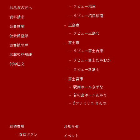
ラビュー沼津
お急ぎの方へ
ラビュー沼津駅南
資料請求
三島市
会員制度
ラビュー三島北
仮会員登録
富士市
お客様の声
ラビュー富士吉原
お葬式豆知識
ラビュー富士たかおか
供物注文
ラビュー新富士
富士宮市
駅南ホールきずな
若の宮ホールあかり
f.ファミリエ まんの
葬儀費用
お知らせ
直葬プラン
イベント