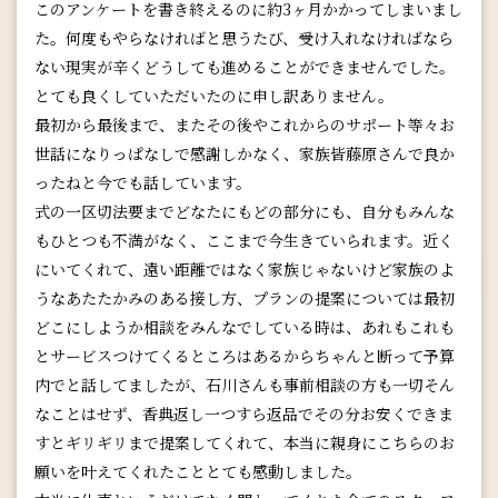
このアンケートを書き終えるのに約3ヶ月かかってしまいまし
た。何度もやらなければと思うたび、受け入れなければなら
ない現実が辛くどうしても進めることができませんでした。
とても良くしていただいたのに申し訳ありません。
最初から最後まで、またその後やこれからのサポート等々お
世話になりっぱなしで感謝しかなく、家族皆藤原さんで良か
ったねと今でも話しています。
式の一区切法要までどなたにもどの部分にも、自分もみんな
もひとつも不満がなく、ここまで今生きていられます。近く
にいてくれて、遠い距離ではなく家族じゃないけど家族のよ
うなあたたかみのある接し方、プランの提案については最初
どこにしようか相談をみんなでしている時は、あれもこれも
とサービスつけてくるところはあるからちゃんと断って予算
内でと話してましたが、石川さんも事前相談の方も一切そん
なことはせず、香典返し一つすら返品でその分お安くできま
すとギリギリまで提案してくれて、本当に親身にこちらのお
願いを叶えてくれたこととても感動しました。