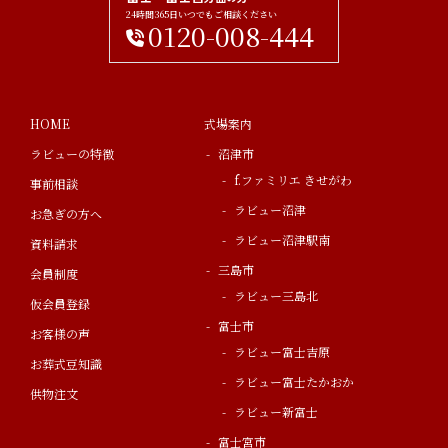
24時間365日いつでもご相談ください
0120-008-444
HOME
式場案内
ラビューの特徴
沼津市
f.ファミリエ きせがわ
事前相談
ラビュー沼津
お急ぎの方へ
ラビュー沼津駅南
資料請求
三島市
会員制度
ラビュー三島北
仮会員登録
富士市
お客様の声
ラビュー富士吉原
お葬式豆知識
ラビュー富士たかおか
供物注文
ラビュー新富士
富士宮市