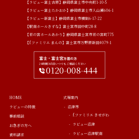
【ラビュー富士吉原】静岡県富士市中央町1-10-5
【ラビュー富士たかおか】静岡県富士市入山瀬606-1
【ラビュー新富士】静岡県富士市横割6-17-22
【駅南ホールきずな】富士宮市田中町28-8
【若の宮ホールあかり】静岡県富士宮市若の宮町775
【f.ファミリエ まんの】富士宮市万野原新田4079-1
富士・富士宮
方面の方
24時間365日いつでもご相談ください
0120-008-444
HOME
式場案内
ラビューの特徴
沼津市
f.ファミリエ きせがわ
事前相談
ラビュー沼津
お急ぎの方へ
ラビュー沼津駅南
資料請求