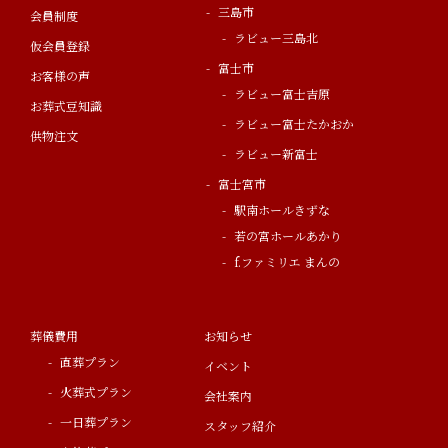
三島市
会員制度
ラビュー三島北
仮会員登録
富士市
お客様の声
ラビュー富士吉原
お葬式豆知識
ラビュー富士たかおか
供物注文
ラビュー新富士
富士宮市
駅南ホールきずな
若の宮ホールあかり
f.ファミリエ まんの
葬儀費用
お知らせ
直葬プラン
イベント
火葬式プラン
会社案内
一日葬プラン
スタッフ紹介