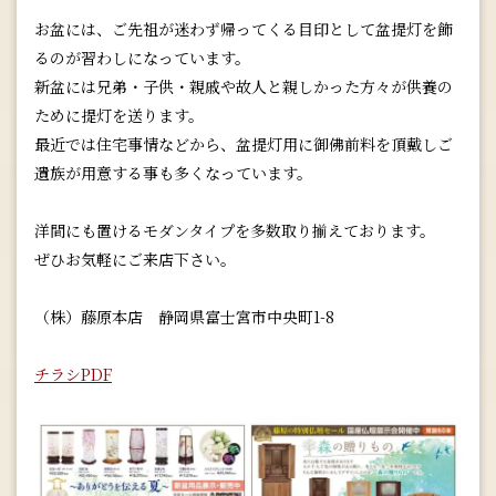
お盆には、ご先祖が迷わず帰ってくる目印として盆提灯を飾
るのが習わしになっています。
新盆には兄弟・子供・親戚や故人と親しかった方々が供養の
ために提灯を送ります。
最近では住宅事情などから、盆提灯用に御佛前料を頂戴しご
遺族が用意する事も多くなっています。
洋間にも置けるモダンタイプを多数取り揃えております。
ぜひお気軽にご来店下さい。
（株）藤原本店 静岡県富士宮市中央町1-8
チラシPDF