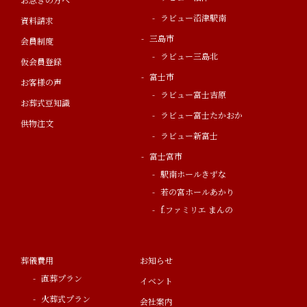
ラビュー沼津駅南
資料請求
三島市
会員制度
ラビュー三島北
仮会員登録
富士市
お客様の声
ラビュー富士吉原
お葬式豆知識
ラビュー富士たかおか
供物注文
ラビュー新富士
富士宮市
駅南ホールきずな
若の宮ホールあかり
f.ファミリエ まんの
葬儀費用
お知らせ
直葬プラン
イベント
火葬式プラン
会社案内