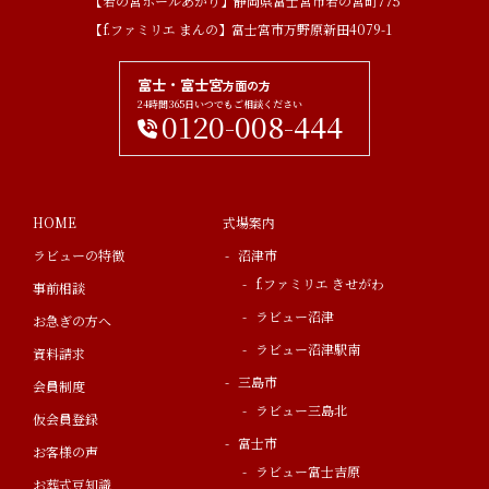
【若の宮ホールあかり】静岡県富士宮市若の宮町775
【f.ファミリエ まんの】富士宮市万野原新田4079-1
富士・富士宮
方面の方
24時間365日いつでもご相談ください
0120-008-444
HOME
式場案内
ラビューの特徴
沼津市
f.ファミリエ きせがわ
事前相談
ラビュー沼津
お急ぎの方へ
ラビュー沼津駅南
資料請求
三島市
会員制度
ラビュー三島北
仮会員登録
富士市
お客様の声
ラビュー富士吉原
お葬式豆知識