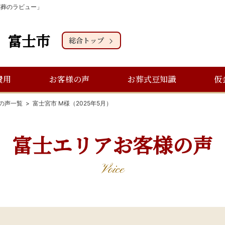
家族葬のラビュー」
富士市
総合トップ
費用
お客様の声
お葬式豆知識
仮
の声一覧
富士宮市 M様（2025年5月）
富士エリアお客様の声
Voice