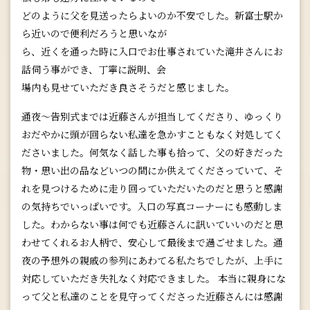
どのように父を見送ったらよいのか不安でした。新富士駅か
ら近いので便利だろうと思いなが
ら、近くを通った時に入口でお仕事されていた滝井さんにお
話伺う事ができ、丁寧に説明、会
場内も見せていただき良さそうだと感じました。
通夜～告別式までは近藤さんが担当してくださり、ゆっくり
おだやかに頭が回らない私達を急かすこともなく対処してく
ださいました。何気なく話した事も拾って、父の好きだった
物・思い出の品などいつの間にか供えてくださっていて、そ
れを見つけるために走り回っていただいたのだと思うと感謝
の気持ちでいっぱいです。入口の写真コーナーにも感動しま
した。わからない事は何でも近藤さんに訊いていいのだと思
わせてくれるお人柄で、安心して最後まで過ごせました。通
夜の予想外の親戚の参列にあわてる私たちでしたが、上手に
対応していただき失礼なく対応できました。 本当に親身にな
って父と私達のことを見守ってくださった近藤さんには感謝