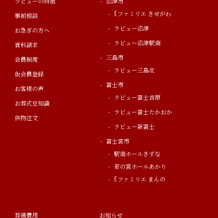
ラビューの特徴
沼津市
f.ファミリエ きせがわ
事前相談
ラビュー沼津
お急ぎの方へ
ラビュー沼津駅南
資料請求
三島市
会員制度
ラビュー三島北
仮会員登録
富士市
お客様の声
ラビュー富士吉原
お葬式豆知識
ラビュー富士たかおか
供物注文
ラビュー新富士
富士宮市
駅南ホールきずな
若の宮ホールあかり
f.ファミリエ まんの
葬儀費用
お知らせ