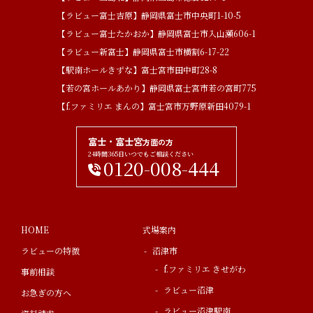
【ラビュー富士吉原】静岡県富士市中央町1-10-5
【ラビュー富士たかおか】静岡県富士市入山瀬606-1
【ラビュー新富士】静岡県富士市横割6-17-22
【駅南ホールきずな】富士宮市田中町28-8
【若の宮ホールあかり】静岡県富士宮市若の宮町775
【f.ファミリエ まんの】富士宮市万野原新田4079-1
富士・富士宮
方面の方
24時間365日いつでもご相談ください
0120-008-444
HOME
式場案内
ラビューの特徴
沼津市
f.ファミリエ きせがわ
事前相談
ラビュー沼津
お急ぎの方へ
ラビュー沼津駅南