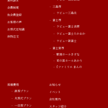
資料請求
三島市
会員制度
ラビュー三島北
仮会員登録
富士市
お客様の声
ラビュー富士吉原
お葬式豆知識
ラビュー富士たかおか
供物注文
ラビュー新富士
富士宮市
駅南ホールきずな
若の宮ホールあかり
f.ファミリエ まんの
葬儀費用
お知らせ
直葬プラン
イベント
火葬式プラン
会社案内
一日葬プラン
スタッフ紹介