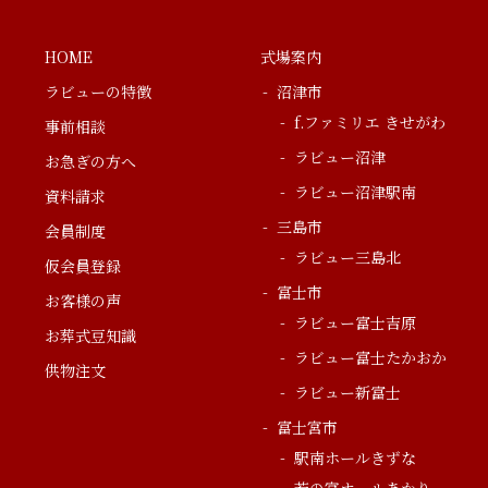
HOME
式場案内
ラビューの特徴
沼津市
f.ファミリエ きせがわ
事前相談
ラビュー沼津
お急ぎの方へ
ラビュー沼津駅南
資料請求
三島市
会員制度
ラビュー三島北
仮会員登録
富士市
お客様の声
ラビュー富士吉原
お葬式豆知識
ラビュー富士たかおか
供物注文
ラビュー新富士
富士宮市
駅南ホールきずな
若の宮ホールあかり