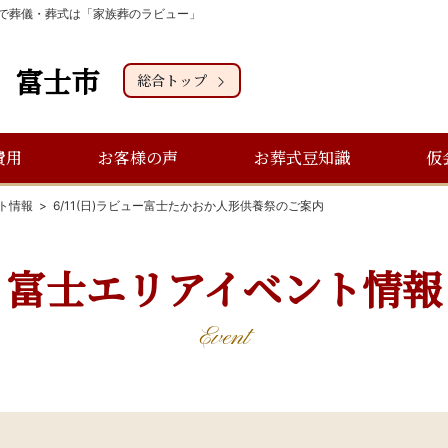
士市で葬儀・葬式は「家族葬のラビュー」
富士市
総合トップ
費用
お客様の声
お葬式豆知識
仮
ト情報
6/11(日)ラビュー富士たかおか人形供養祭のご案内
富士エリアイベント情報
Event